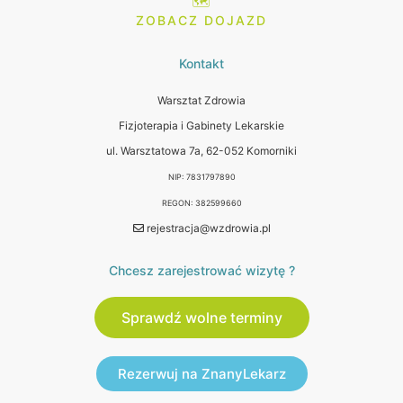
🗺️
ZOBACZ DOJAZD
Kontakt
Warsztat Zdrowia
Fizjoterapia i Gabinety Lekarskie
ul. Warsztatowa 7a, 62-052 Komorniki
NIP: 7831797890
REGON: 382599660
rejestracja@wzdrowia.pl
Chcesz zarejestrować wizytę ?
Sprawdź wolne terminy
Rezerwuj na ZnanyLekarz