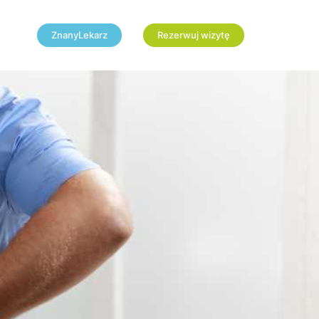
ZnanyLekarz
Rezerwuj wizytę