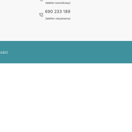
(telefon komórkowy)
690 233 189
(telefon stacjonarny)
ności