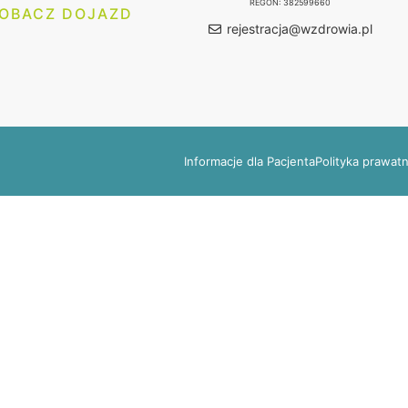
REGON: 382599660
OBACZ DOJAZD
rejestracja@wzdrowia.pl
Informacje dla Pacjenta
Polityka prawat