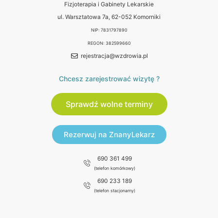
Fizjoterapia i Gabinety Lekarskie
ul. Warsztatowa 7a, 62-052 Komorniki
NIP: 7831797890
REGON: 382599660
rejestracja@wzdrowia.pl
Chcesz zarejestrować wizytę ?
Sprawdź wolne terminy
Rezerwuj na ZnanyLekarz
690 361 499
(telefon komórkowy)
690 233 189
(telefon stacjonarny)