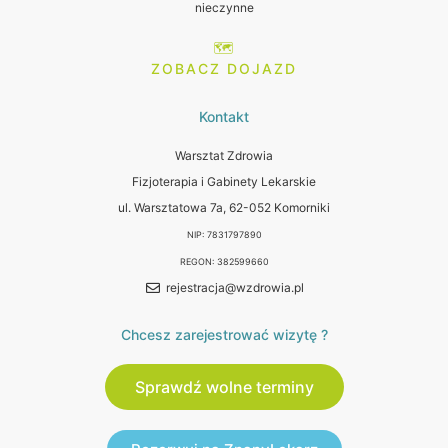
nieczynne
🗺️
ZOBACZ DOJAZD
Kontakt
Warsztat Zdrowia
Fizjoterapia i Gabinety Lekarskie
ul. Warsztatowa 7a, 62-052 Komorniki
NIP: 7831797890
REGON: 382599660
rejestracja@wzdrowia.pl
Chcesz zarejestrować wizytę ?
Sprawdź wolne terminy