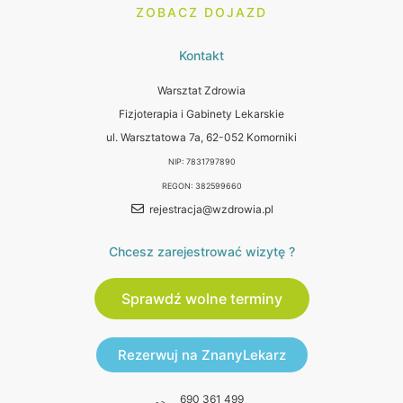
ZOBACZ DOJAZD
Kontakt
Warsztat Zdrowia
Fizjoterapia i Gabinety Lekarskie
ul. Warsztatowa 7a, 62-052 Komorniki
NIP: 7831797890
REGON: 382599660
rejestracja@wzdrowia.pl
Chcesz zarejestrować wizytę ?
Sprawdź wolne terminy
Rezerwuj na ZnanyLekarz
690 361 499