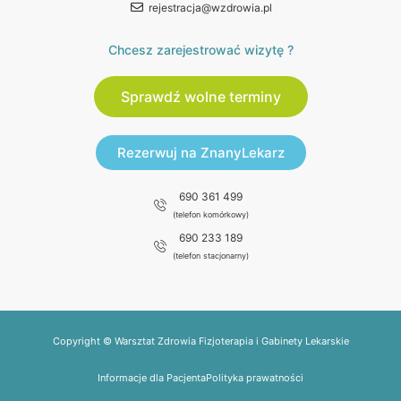
rejestracja@wzdrowia.pl
Chcesz zarejestrować wizytę ?
Sprawdź wolne terminy
Rezerwuj na ZnanyLekarz
690 361 499
(telefon komórkowy)
690 233 189
(telefon stacjonarny)
Copyright © Warsztat Zdrowia Fizjoterapia i Gabinety Lekarskie
Informacje dla Pacjenta
Polityka prawatności