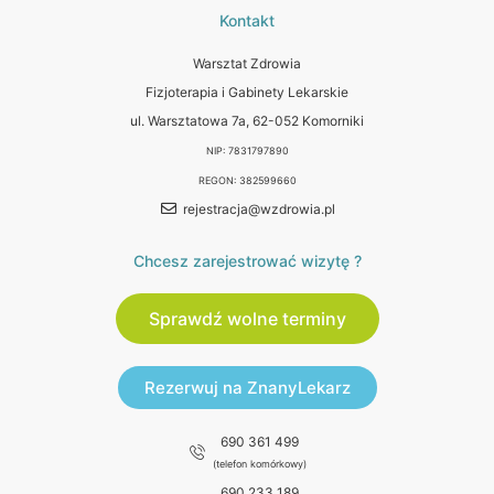
Kontakt
Warsztat Zdrowia
Fizjoterapia i Gabinety Lekarskie
ul. Warsztatowa 7a, 62-052 Komorniki
NIP: 7831797890
REGON: 382599660
rejestracja@wzdrowia.pl
Chcesz zarejestrować wizytę ?
Sprawdź wolne terminy
Rezerwuj na ZnanyLekarz
690 361 499
(telefon komórkowy)
690 233 189