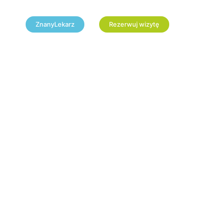
ZnanyLekarz
Rezerwuj wizytę